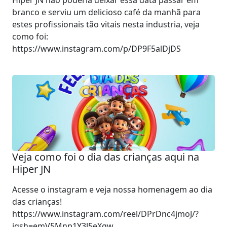
Hiper JN não poderia deixar essa data passar em
branco e serviu um delicioso café da manhã para
estes profissionais tão vitais nesta industria, veja
como foi:
https://www.instagram.com/p/DP9F5alDjDS
Veja como foi o dia das crianças aqui na
Hiper JN
Acesse o instagram e veja nossa homenagem ao dia
das crianças!
https://www.instagram.com/reel/DPrDnc4jmoJ/?
igsh=emV5Mnp1Y3l5eXgw