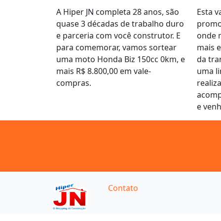
A Hiper JN completa 28 anos, são
Esta 
quase 3 décadas de trabalho duro
promo
e parceria com você construtor. E
onde 
para comemorar, vamos sortear
mais 
uma moto Honda Biz 150cc 0km, e
da tra
mais R$ 8.800,00 em vale-
uma li
compras.
realiz
acomp
e venh
Contato