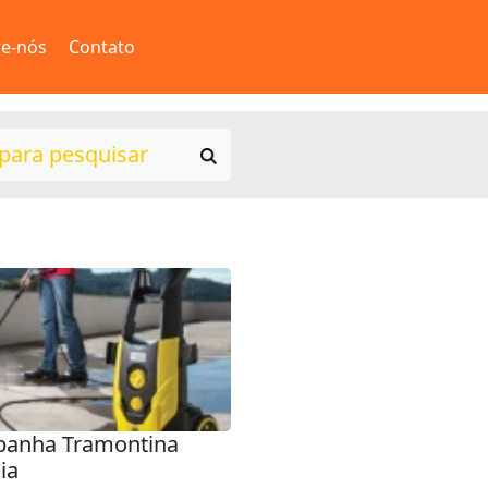
e-nós
Contato
anha Tramontina
ia