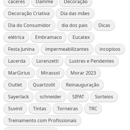
cáceres
Damme
Decoração
Decoração Criativa
Dia das mães
Dia do Consumidor
dia dos pais
Dicas
elétrica
Embramaco
Eucatex
Festa Junina
impermeabilizantes
incopisos
Lacerda
Lorenzetti
Lustres e Pendentes
MarGirius
Mirassol
Morar 2023
Outlet
Quartzolit
Reinauguração
Sayerlack
schneider
SIPAT
Sorteios
Suvinil
Tintas
Torneiras
TRC
Treinamento com Profissionais