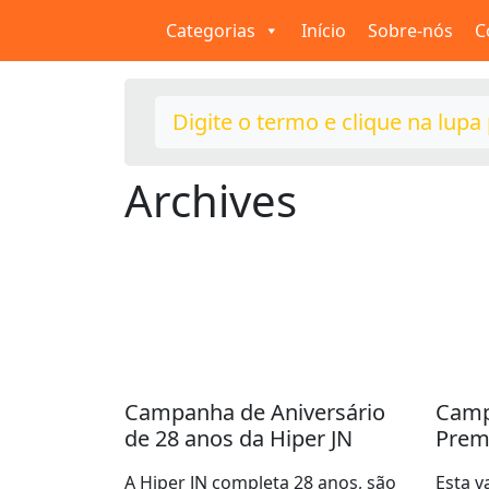
Categorias
Início
Sobre-nós
C
Archives
Campanha de Aniversário
Camp
de 28 anos da Hiper JN
Prem
A Hiper JN completa 28 anos, são
Esta 