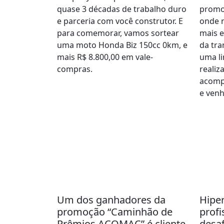
quase 3 décadas de trabalho duro
promo
e parceria com você construtor. E
onde 
para comemorar, vamos sortear
mais 
uma moto Honda Biz 150cc 0km, e
da tra
mais R$ 8.800,00 em vale-
uma li
compras.
realiz
acomp
e venh
Um dos ganhadores da
Hiper
promoção “Caminhão de
profi
Prêmios ACOMAC” é cliente
desaf