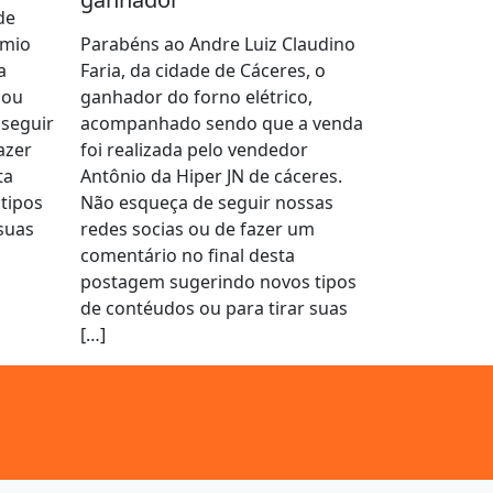
de
êmio
Parabéns ao Andre Luiz Claudino
a
Faria, da cidade de Cáceres, o
cou
ganhador do forno elétrico,
 seguir
acompanhado sendo que a venda
azer
foi realizada pelo vendedor
ta
Antônio da Hiper JN de cáceres.
tipos
Não esqueça de seguir nossas
suas
redes socias ou de fazer um
comentário no final desta
postagem sugerindo novos tipos
de contéudos ou para tirar suas
[…]