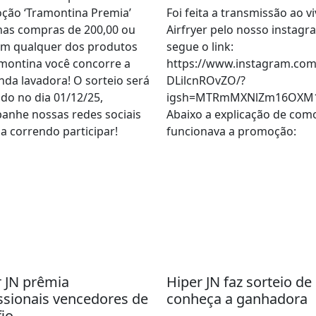
ção ‘Tramontina Premia’
Foi feita a transmissão ao v
nas compras de 200,00 ou
Airfryer pelo nosso instagr
em qualquer dos produtos
segue o link:
montina você concorre a
https://www.instagram.com
nda lavadora! O sorteio será
DLilcnROvZO/?
ado no dia 01/12/25,
igsh=MTRmMXNlZm16OXM
anhe nossas redes sociais
Abaixo a explicação de com
a correndo participar!
funcionava a promoção:
 JN prêmia
Hiper JN faz sorteio de 
ssionais vencedores de
conheça a ganhadora
io