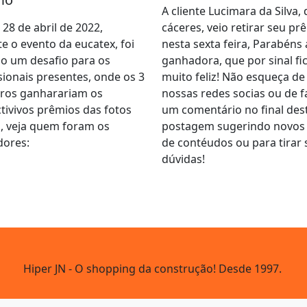
A cliente Lucimara da Silva, 
 28 de abril de 2022,
cáceres, veio retirar seu pr
e o evento da eucatex, foi
nesta sexta feira, Parabéns 
o um desafio para os
ganhadora, que por sinal fi
sionais presentes, onde os 3
muito feliz! Não esqueça de
iros ganharariam os
nossas redes socias ou de f
tivivos prêmios das fotos
um comentário no final des
, veja quem foram os
postagem sugerindo novos 
dores:
de contéudos ou para tirar 
dúvidas!
Hiper JN - O shopping da construção! Desde 1997.