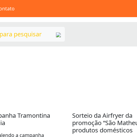
ontato
anha Tramontina
Sorteio da Airfryer da
ia
promoção “São Mathe
produtos domésticos
valendo a campanha