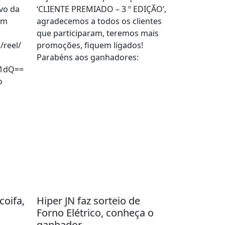
ivo da
‘CLIENTE PREMIADO – 3 º EDIÇÃO’,
am
agradecemos a todos os clientes
que participaram, teremos mais
/reel/
promoções, fiquem ligados!
Parabéns aos ganhadores:
1dQ==
o
coifa,
Hiper JN faz sorteio de
Forno Elétrico, conheça o
ganhador